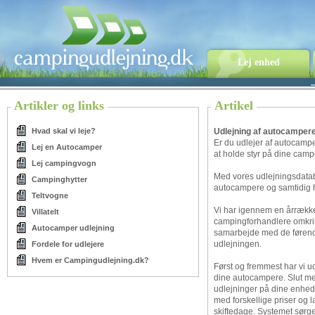
Lej enhed
Artikler og links
Artikel
Hvad skal vi leje?
Udlejning af autocamper
Er du udlejer af autocamp
Lej en Autocamper
at holde styr på dine camp
Lej campingvogn
Med vores udlejningsdatabas
Campinghytter
autocampere og samtidig 
Teltvogne
Vi har igennem en årrækk
Villatelt
campingforhandlere omkrin
Autocamper udlejning
samarbejde med de førend
udlejningen.
Fordele for udlejere
Hvem er Campingudlejning.dk?
Først og fremmest har vi ud
dine autocampere. Slut me
udlejninger på dine enhed
med forskellige priser og 
skiftedage. Systemet sørger