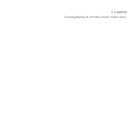
© CAMPIN
Campingudlejning.dk formidler kontakt mellem lejere o