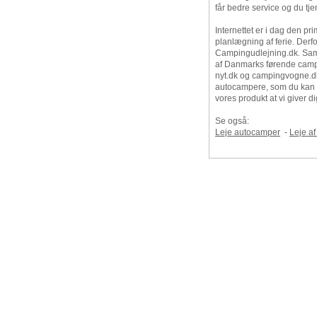
får bedre service og du tje
Internettet er i dag den pr
planlægning af ferie. Derfor
Campingudlejning.dk. Samt
af Danmarks førende camp
nyt.dk og campingvogne.dk.
autocampere, som du kan 
vores produkt at vi giver 
Se også:
Leje autocamper
-
Leje a